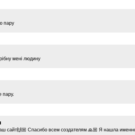
ю пару
рібну мені людину
 пару.
я
ш сайт🙌🏼 Спасибо всем создателям 🙏🏼 Я нашла именно