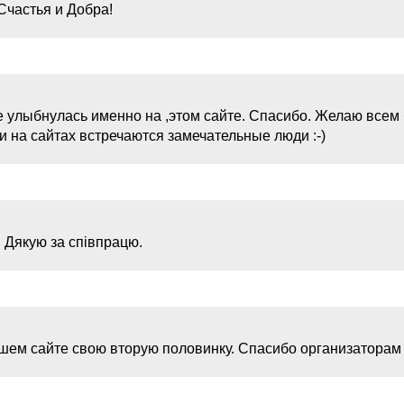
Счастья и Добра!
е улыбнулась именно на ,этом сайте. Спасибо. Желаю всем 
 и на сайтах встречаются замечательные люди :-)
. Дякую за співпрацю.
ем сайте свою вторую половинку. Спасибо организаторам 