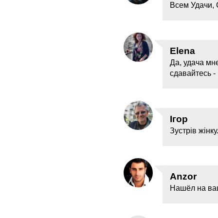
Всем Удачи, 
Elena
Да, удача мн
сдавайтесь -
Ігор
Зустрів жінку
Anzor
Нашёл на ваш