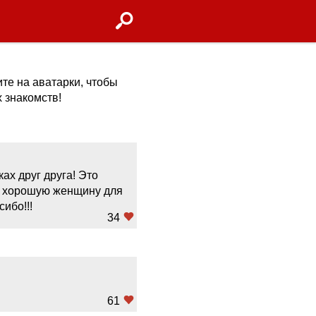
те на аватарки, чтобы
 знакомств!
ах друг друга! Это
ти хорошую женщину для
ибо!!!
34
61