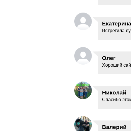
Екатерин
Встретила лу
Олег
Хороший сай
Николай
Спасибо этом
Валерий