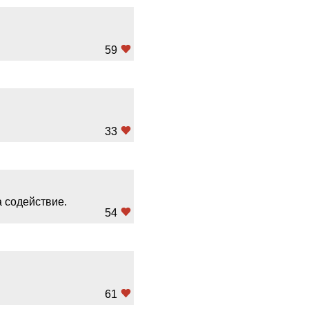
59
33
а содействие.
54
61