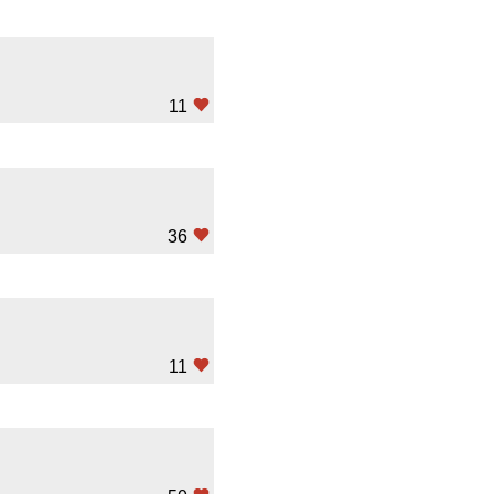
11
36
11