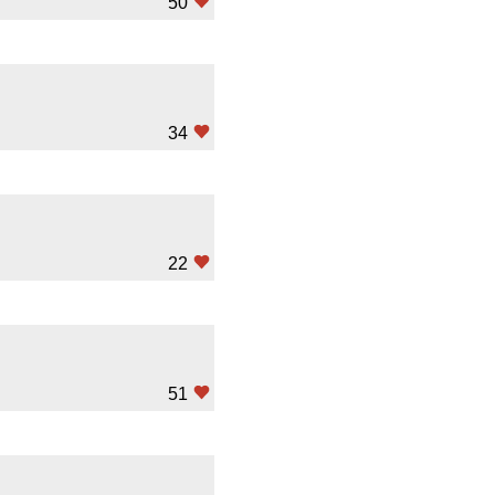
50
34
22
51