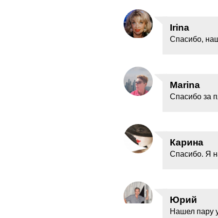
Irina
Спасибо, наш
Marina
Cпасибо за п
Карина
Спасибо. Я н
Юрий
Нашел пару 