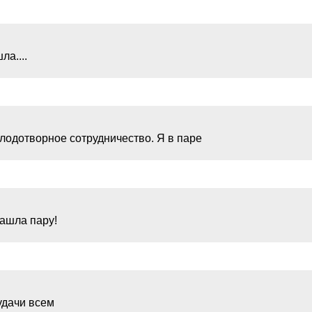
ла....
лодотворное сотрудничество. Я в паре
ашла пару!
удачи всем