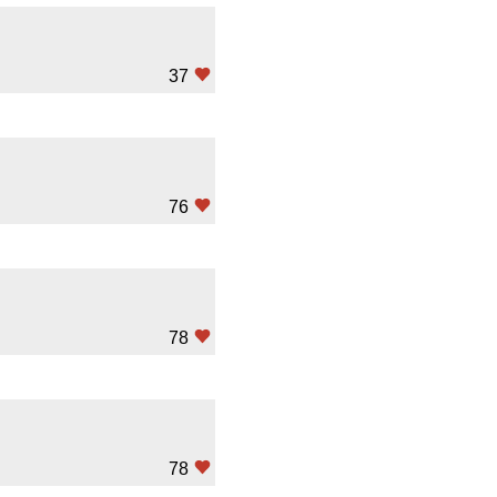
37
76
78
78