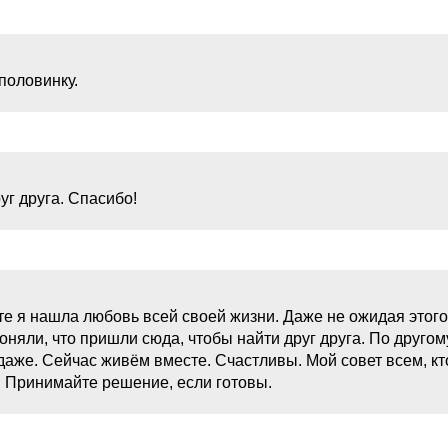
половинку.
г друга. Спасибо!
те я нашла любовь всей своей жизни. Даже не ожидая этог
поняли, что пришли сюда, чтобы найти друг друга. По другом
даже. Сейчас живём вместе. Счастливы. Мой совет всем, кт
. Принимайте решение, если готовы.